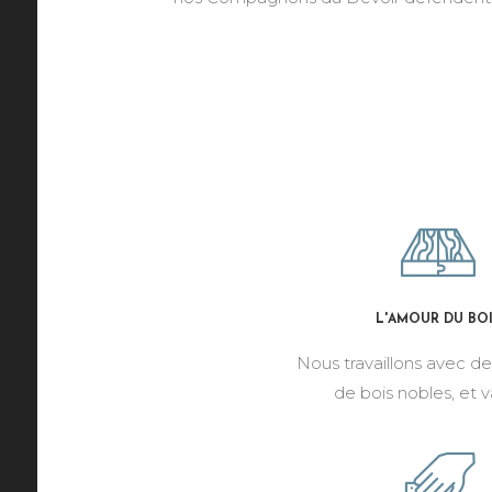
L'AMOUR DU BO
Nous travaillons avec d
de bois nobles, et v