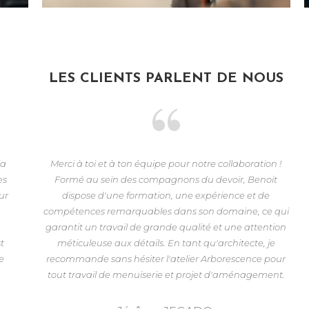
LES CLIENTS PARLENT DE NOUS
la
Merci à toi et à ton équipe pour notre collaboration !
es
Formé au sein des compagnons du devoir, Benoit
ur
dispose d'une formation, une expérience et de
compétences remarquables dans son domaine, ce qui
garantit un travail de grande qualité et une attention
t
méticuleuse aux détails. En tant qu'architecte, je
e
recommande sans hésiter l'atelier Arborescence pour
tout travail de menuiserie et projet d'aménagement.