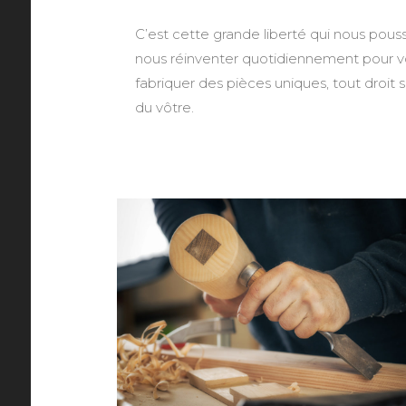
C’est cette grande liberté qui nous pouss
nous réinventer quotidiennement pour v
fabriquer des pièces uniques, tout droit 
du vôtre.