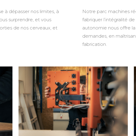
e à dépasser nos limites, à
Notre parc machines ré
ous surprendre, et vous
fabriquer l’intégralité d
sorties de nos cerveaux, et
autonomie nous offre la
demandes, en maîtrisant 
fabrication.