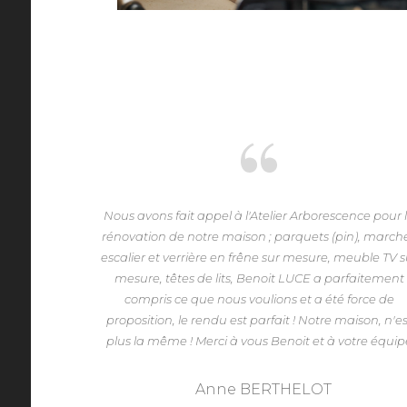
Nous avons fait appel à l'Atelier Arborescence pour 
rénovation de notre maison ; parquets (pin), march
escalier et verrière en frêne sur mesure, meuble TV s
mesure, têtes de lits, Benoit LUCE a parfaitement
compris ce que nous voulions et a été force de
proposition, le rendu est parfait ! Notre maison, n'es
plus la même ! Merci à vous Benoit et à votre équip
Anne BERTHELOT