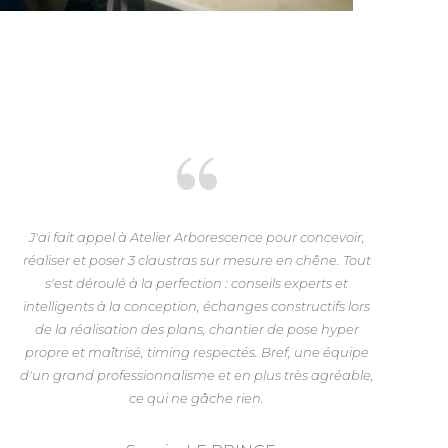
J'ai fait appel à Atelier Arborescence pour concevoir,
réaliser et poser 3 claustras sur mesure en chêne. Tout
s'est déroulé à la perfection : conseils experts et
intelligents à la conception, échanges constructifs lors
de la réalisation des plans, chantier de pose hyper
propre et maîtrisé, timing respectés. Bref, une équipe
d'un grand professionnalisme et en plus très agréable,
ce qui ne gâche rien.