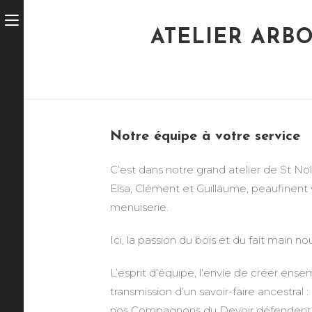
ATELIER ARBO
Notre équipe à votre service
C’est dans notre grand atelier de St Nolf
Elsa, Clément et Guillaume, peaufinent
menuiserie.
Ici, la passion du bois et du fait main 
L’esprit d’équipe, l’envie de créer ense
transmission d’un savoir-faire ancestral 
nos Compagnons du Devoir défendent à 