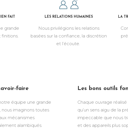
IEN FAIT
LES RELATIONS HUMAINES
LA T
ne grande
Nous privilégions les relations
Com
 finitions.
basées sur la confiance, la discrétion
pré
et l’écoute.
avoir-faire
Les bons outils fon
 notre équipe une grande
Chaque ouvrage réalisé à 
, nous imaginons toutes
qu’un sens aigu de la pré
 aux mécanismes
impeccable que nous trav
otalement alambiqués.
et des appareils plus so